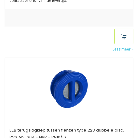
contacteer ons i.v.m. de levertijd.
Lees meer »
EEB terugslagklep tussen flenzen type 228 dubbele disc,
RVS AISI 304 - NBR - PN10/16