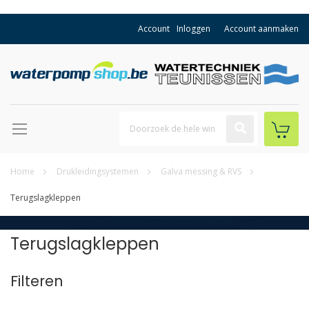
Account
Inloggen
Account aanmaken
Home
Drukleidingsystemen
Galva messing & RVS
Terugslagkleppen
Terugslagkleppen
Filteren