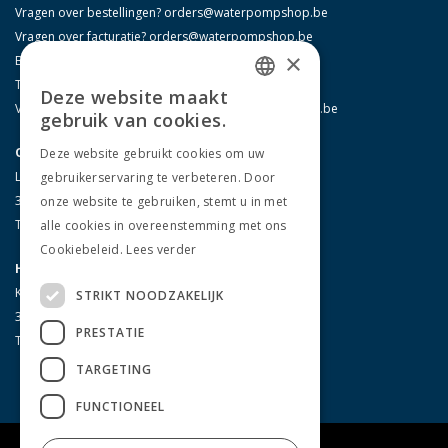
Vragen over bestellingen?
orders@waterpompshop.be
Vragen over facturatie?
orders@waterpompshop.be
×
Bestelling mailen?
orders@waterpompshop.be
Technische info nodig?
info@waterpompshop.be
Deze website maakt
DUTCH
Vragen over retouraanvragen?
info@waterpompshop.be
gebruik van cookies.
FRENCH
Overpelt
Deze website gebruikt cookies om uw
Leo Baekelandlaan 5209
gebruikerservaring te verbeteren. Door
ENGLISH
3900 Pelt - België
onze website te gebruiken, stemt u in met
GERMAN
T: 011/64 37 66
alle cookies in overeenstemming met ons
Cookiebeleid.
Lees verder
Hasselt
Kiewitstraat 165
STRIKT NOODZAKELIJK
3500 Hasselt - België
PRESTATIE
T: 011/24 31 85
TARGETING
FUNCTIONEEL